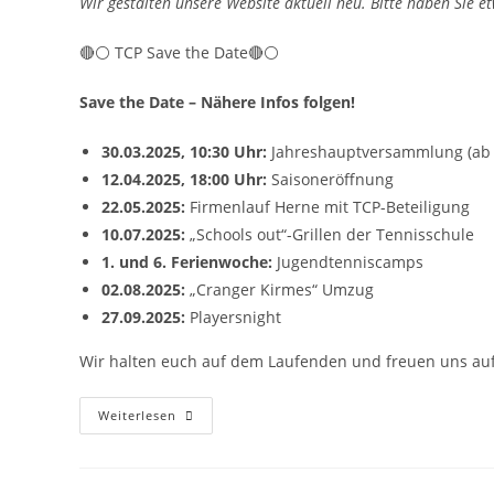
Wir gestalten unsere Website aktuell neu. Bitte haben Sie e
🔴⚪️ TCP Save the Date🔴⚪️
Save the Date – Nähere Infos folgen!
30.03.2025, 10:30 Uhr:
Jahreshauptversammlung (ab 1
12.04.2025, 18:00 Uhr:
Saisoneröffnung
22.05.2025:
Firmenlauf Herne mit TCP-Beteiligung
10.07.2025:
„Schools out“-Grillen der Tennisschule
1. und 6. Ferienwoche:
Jugendtenniscamps
02.08.2025:
„Cranger Kirmes“ Umzug
27.09.2025:
Playersnight
Wir halten euch auf dem Laufenden und freuen uns auf
Weiterlesen