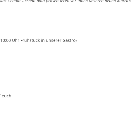
twas Geduld – schon bald präsentieren wir Ihnen unseren neuen Auftritt
0:00 Uhr Frühstück in unserer Gastro)
 euch!