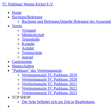
Zum
TC Parkhaus Wanne-Eickel E.V.
Inhalt
Home
springen
Buchung/Belegung
Buchung und Belegung
Aktuelle Belegung der Aussenplä
Verein
Vorstand
Mitgliedschaft
Tennishalle
Kontakt
Anfahrt
Tennisschule
Jugend
Gastronomie
Mannschaften
“Parkhaus” das Vereinsmagazin
Vereinsmagazin TC Parkhaus 2019
Vereinsmagazin TC Parkhaus 2020
Vereinsmagazin TC Parkhaus 2021
Vereinsmagazin TC Parkhaus 2022
Vereinsmagazin TC Parkhaus 2023
TCP SHOP
Die Seite befindet sich zur Zeit in Bearbeitung.
Website-
Suche