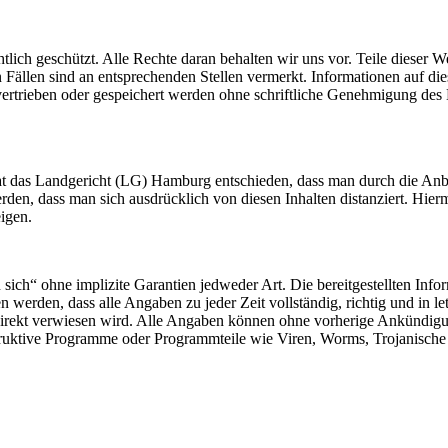
lich geschützt. Alle Rechte daran behalten wir uns vor. Teile dieser 
 Fällen sind an entsprechenden Stellen vermerkt. Informationen auf die
rt, vertrieben oder gespeichert werden ohne schriftliche Genehmigung de
 das Landgericht (LG) Hamburg entschieden, dass man durch die Anbrin
en, dass man sich ausdrücklich von diesen Inhalten distanziert. Hiermit
igen.
 sich“ ohne implizite Garantien jedweder Art. Die bereitgestellten Inf
rden, dass alle Angaben zu jeder Zeit vollständig, richtig und in letzte
direkt verwiesen wird. Alle Angaben können ohne vorherige Ankündigung
uktive Programme oder Programmteile wie Viren, Worms, Trojanische P