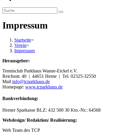
Suche
umschalten
Impressum
Startseite
>
Verein
>
Impressum
Herausgeber:
Tennisclub Parkhaus Wanne-Eickel e.V.
Reichsstr. 40 | 44651 Herne | Tel. 02325-32550
Mail
info@tcparkhaus.de
Homepage:
www.tcparkhaus.de
Bankverbindung:
Herner Sparkasse BLZ: 432 500 30 Kto.-Nr.: 64568
Webdesign/ Redaktion/ Realisierung:
Web Team des TCP