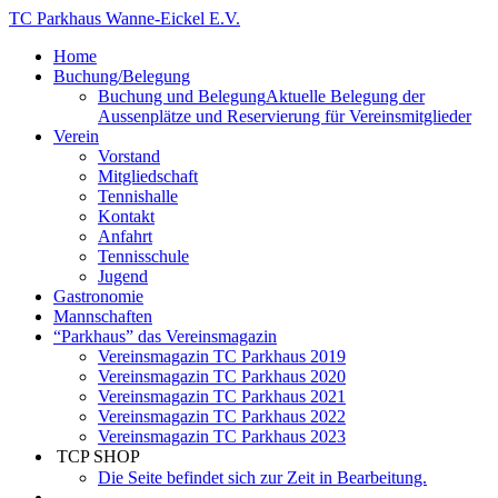
Zum
TC Parkhaus Wanne-Eickel E.V.
Inhalt
Home
springen
Buchung/Belegung
Buchung und Belegung
Aktuelle Belegung der
Aussenplätze und Reservierung für Vereinsmitglieder
Verein
Vorstand
Mitgliedschaft
Tennishalle
Kontakt
Anfahrt
Tennisschule
Jugend
Gastronomie
Mannschaften
“Parkhaus” das Vereinsmagazin
Vereinsmagazin TC Parkhaus 2019
Vereinsmagazin TC Parkhaus 2020
Vereinsmagazin TC Parkhaus 2021
Vereinsmagazin TC Parkhaus 2022
Vereinsmagazin TC Parkhaus 2023
TCP SHOP
Die Seite befindet sich zur Zeit in Bearbeitung.
Website-